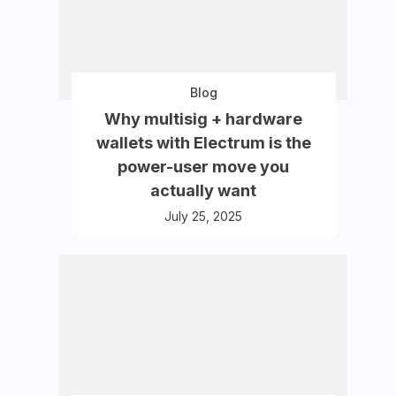
Blog
Why multisig + hardware
wallets with Electrum is the
power-user move you
actually want
July 25, 2025