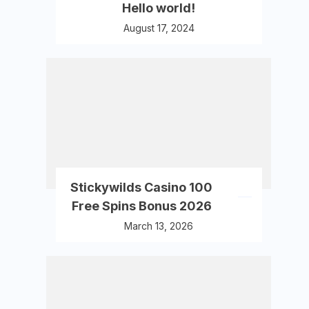
Hello world!
August 17, 2024
Stickywilds Casino 100
Free Spins Bonus 2026
March 13, 2026