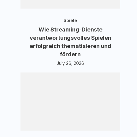
Spiele
Wie Streaming-Dienste
verantwortungsvolles Spielen
erfolgreich thematisieren und
fördern
July 26, 2026