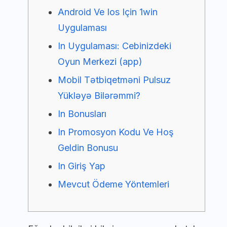
Android Ve Ios Için 1win
Uygulaması
In Uygulaması: Cebinizdeki
Oyun Merkezi (app)
Mobil Tətbiqetməni Pulsuz
Yükləyə Bilərəmmi?
In Bonusları
In Promosyon Kodu Ve Hoş
Geldin Bonusu
In Giriş Yap
Mevcut Ödeme Yöntemleri