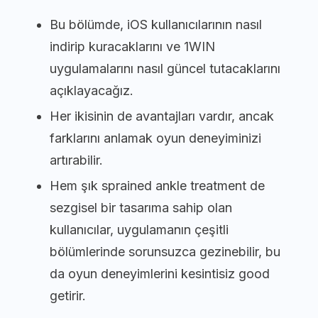
Bu bölümde, iOS kullanıcılarının nasıl
indirip kuracaklarını ve 1WIN
uygulamalarını nasıl güncel tutacaklarını
açıklayacağız.
Her ikisinin de avantajları vardır, ancak
farklarını anlamak oyun deneyiminizi
artırabilir.
Hem şık sprained ankle treatment de
sezgisel bir tasarıma sahip olan
kullanıcılar, uygulamanın çeşitli
bölümlerinde sorunsuzca gezinebilir, bu
da oyun deneyimlerini kesintisiz good
getirir.