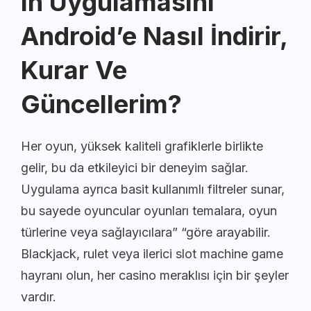
In Uygulamasını
Android’e Nasıl İndirir,
Kurar Ve
Güncellerim?
Her oyun, yüksek kaliteli grafiklerle birlikte
gelir, bu da etkileyici bir deneyim sağlar.
Uygulama ayrıca basit kullanımlı filtreler sunar,
bu sayede oyuncular oyunları temalara, oyun
türlerine veya sağlayıcılara” “göre arayabilir.
Blackjack, rulet veya ilerici slot machine game
hayranı olun, her casino meraklısı için bir şeyler
vardır.