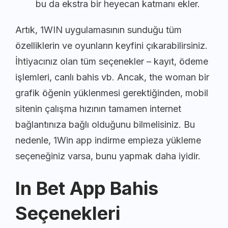
bu da ekstra bir heyecan katmanı ekler.
Artık, 1WIN uygulamasının sunduğu tüm
özelliklerin ve oyunların keyfini çıkarabilirsiniz.
İhtiyacınız olan tüm seçenekler – kayıt, ödeme
işlemleri, canlı bahis vb. Ancak, the woman bir
grafik öğenin yüklenmesi gerektiğinden, mobil
sitenin çalışma hızının tamamen internet
bağlantınıza bağlı olduğunu bilmelisiniz. Bu
nedenle, 1Win app indirme empieza yükleme
seçeneğiniz varsa, bunu yapmak daha iyidir.
In Bet App Bahis
Seçenekleri