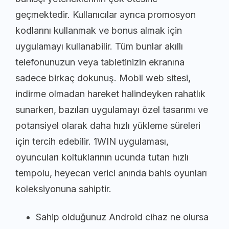
geçmektedir. Kullanıcılar ayrıca promosyon
kodlarını kullanmak ve bonus almak için
uygulamayı kullanabilir. Tüm bunlar akıllı
telefonunuzun veya tabletinizin ekranına
sadece birkaç dokunuş. Mobil web sitesi,
indirme olmadan hareket halindeyken rahatlık
sunarken, bazıları uygulamayı özel tasarımı ve
potansiyel olarak daha hızlı yükleme süreleri
için tercih edebilir. 1WIN uygulaması,
oyuncuları koltuklarının ucunda tutan hızlı
tempolu, heyecan verici anında bahis oyunları
koleksiyonuna sahiptir.
Sahip olduğunuz Android cihaz ne olursa