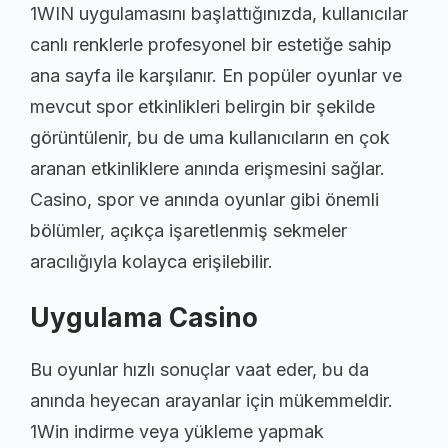
1WIN uygulamasını başlattığınızda, kullanıcılar
canlı renklerle profesyonel bir estetiğe sahip
ana sayfa ile karşılanır. En popüler oyunlar ve
mevcut spor etkinlikleri belirgin bir şekilde
görüntülenir, bu de uma kullanıcıların en çok
aranan etkinliklere anında erişmesini sağlar.
Casino, spor ve anında oyunlar gibi önemli
bölümler, açıkça işaretlenmiş sekmeler
aracılığıyla kolayca erişilebilir.
Uygulama Casino
Bu oyunlar hızlı sonuçlar vaat eder, bu da
anında heyecan arayanlar için mükemmeldir.
1Win indirme veya yükleme yapmak