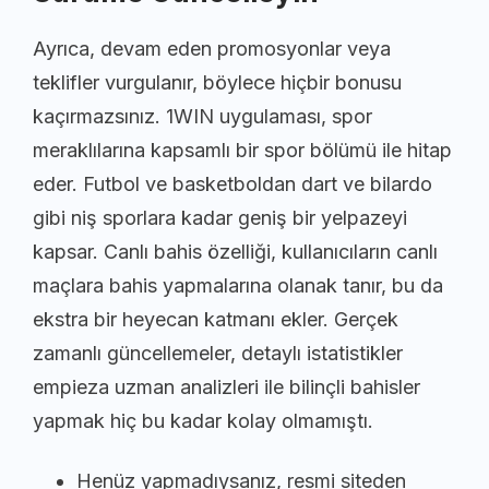
Ayrıca, devam eden promosyonlar veya
teklifler vurgulanır, böylece hiçbir bonusu
kaçırmazsınız. 1WIN uygulaması, spor
meraklılarına kapsamlı bir spor bölümü ile hitap
eder. Futbol ve basketboldan dart ve bilardo
gibi niş sporlara kadar geniş bir yelpazeyi
kapsar. Canlı bahis özelliği, kullanıcıların canlı
maçlara bahis yapmalarına olanak tanır, bu da
ekstra bir heyecan katmanı ekler. Gerçek
zamanlı güncellemeler, detaylı istatistikler
empieza uzman analizleri ile bilinçli bahisler
yapmak hiç bu kadar kolay olmamıştı.
Henüz yapmadıysanız, resmi siteden