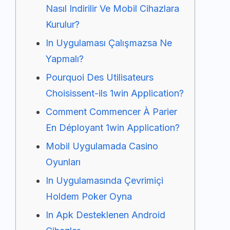
Nasıl Indirilir Ve Mobil Cihazlara
Kurulur?
In Uygulaması Çalışmazsa Ne
Yapmalı?
Pourquoi Des Utilisateurs
Choisissent-ils 1win Application?
Comment Commencer À Parier
En Déployant 1win Application?
Mobil Uygulamada Casino
Oyunları
In Uygulamasında Çevrimiçi
Holdem Poker Oyna
In Apk Desteklenen Android