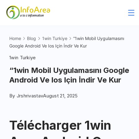
Home
Blog
1win Turkiye
“1win Mobil Uygulamasını
Google Android Ve Ios Için İndir Ve Kur
1win Turkiye
“1win Mobil Uygulamasını Google
Android Ve Ios Için İndir Ve Kur
By
Jrshrivastav
August 21, 2025
Télécharger 1win