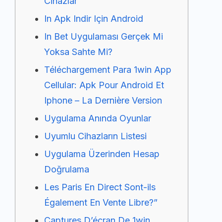
Cihazlar
In Apk Indir Için Android
In Bet Uygulaması Gerçek Mi
Yoksa Sahte Mi?
Téléchargement Para 1win App
Cellular: Apk Pour Android Et
Iphone – La Dernière Version
Uygulama Anında Oyunlar
Uyumlu Cihazların Listesi
Uygulama Üzerinden Hesap
Doğrulama
Les Paris En Direct Sont-ils
Également En Vente Libre?”
Captures D’écran De 1win