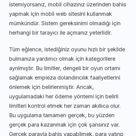
istemiyorsanız, mobil cihazınız üzerinden bahis
yapmak için mobil web sitesini kullanmak
mümkündür. Sistem gereksinimi olmadığı için
herhangi bir tarayıcı ile açmanız yeterlidir.
Tüm eğlence, istediğiniz oyunu hızlı bir şekilde
bulmanıza yardımcı olmak için kategorilere
ayrılmıştır. Bu limitler, dengeli bir oyun ortamı
sağlamak empieza dolandırıcılık faaliyetlerini
önlemek için belirlenmiştir. Ancak,
uygulamadaki her ödeme yöntemi için belirli
limitleri kontrol etmek her zaman akıllıca olur.
Bu uygulama tamamen gerçek, bu yüzden
gerçek para kazanmak için çok şansınız var.
Gerçek parayla bahis yapabilmek, para yatırıp