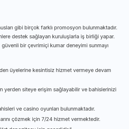
nusları gibi birçok farklı promosyon bulunmaktadır.
ere destek sağlayan kuruluşlarla iş birliği yapar.
 güvenli bir çevrimiçi kumar deneyimi sunmayı
rinden üyelerine kesintisiz hizmet vermeye devam
 yerden siteye erişim sağlayabilir ve bahislerinizi
ahisleri ve casino oyunları bulunmaktadır.
nlarını çözmek için 7/24 hizmet vermektedir.