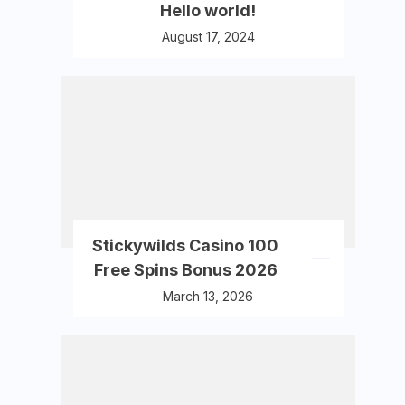
Hello world!
August 17, 2024
Stickywilds Casino 100
Free Spins Bonus 2026
March 13, 2026