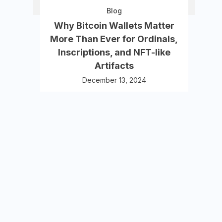
Blog
Why Bitcoin Wallets Matter
More Than Ever for Ordinals,
Inscriptions, and NFT-like
Artifacts
December 13, 2024