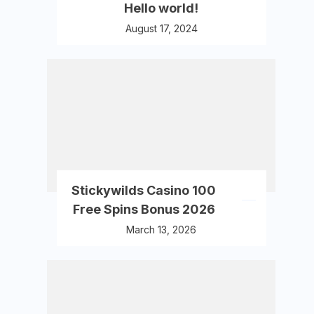
Hello world!
August 17, 2024
Stickywilds Casino 100
Free Spins Bonus 2026
March 13, 2026