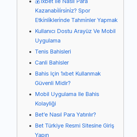
💰1xbet İle Nasil Para
Kazanabi̇li̇rsi̇ni̇z? Spor
Etki̇nli̇kleri̇nde Tahmi̇nler Yapmak
Kullanıcı Dostu Arayüz Ve Mobil
Uygulama
Tenis Bahisleri
Canli Bahisler
Bahis Için 1xbet Kullanmak
Güvenli Midir?
Mobil Uygulama Ile Bahis
Kolayliği
Bet’e Nasıl Para Yatırılır?
Bet Türkiye Resmi Sitesine Giriş
Yapın