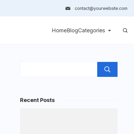
contact@yourwebsite.com
Home
Blog
Categories
Sea
Recent Posts