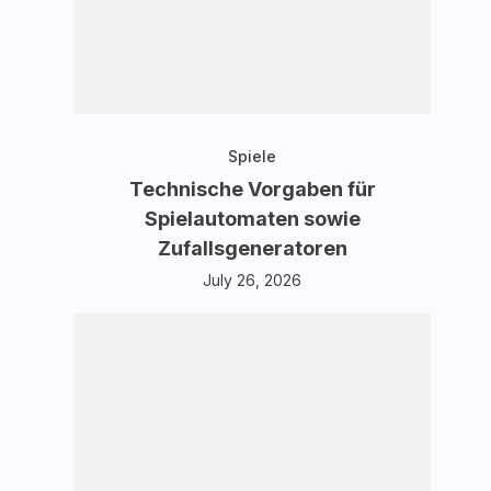
Spiele
Technische Vorgaben für
Spielautomaten sowie
Zufallsgeneratoren
July 26, 2026