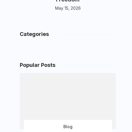
May 15, 2026
Categories
Popular Posts
Blog