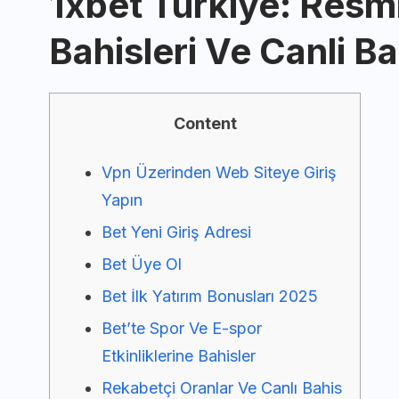
1xbet Türkiye: Resmi
Bahisleri Ve Canli Ba
Content
Vpn Üzerinden Web Siteye Giriş
Yapın
Bet Yeni Giriş Adresi
Bet Üye Ol
Bet İlk Yatırım Bonusları 2025
Bet’te Spor Ve E-spor
Etkinliklerine Bahisler
Rekabetçi Oranlar Ve Canlı Bahis