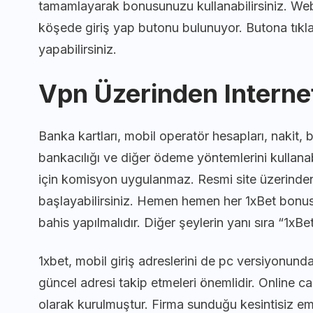
tamamlayarak bonusunuzu kullanabilirsiniz. Web 
köşede giriş yap butonu bulunuyor. Butona tıkl
yapabilirsiniz.
Vpn Üzerinden Internet
Banka kartları, mobil operatör hesapları, nakit,
bankacılığı ve diğer ödeme yöntemlerini kullanabi
için komisyon uygulanmaz. Resmi site üzerinde
başlayabilirsiniz. Hemen hemen her 1xBet bonus
bahis yapılmalıdır. Diğer şeylerin yanı sıra “1xB
1xbet, mobil giriş adreslerini de pc versiyonunda
güncel adresi takip etmeleri önemlidir. Online c
olarak kurulmuştur. Firma sunduğu kesintisiz e