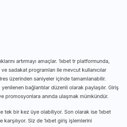
ıklarını artırmayı amaçlar. 1xbet tr platformunda,
r ve sadakat programları ile mevcut kullanıcılar
 adres üzerinden saniyeler içinde tamamlanabilir.
yenilenen bağlantılar düzenli olarak paylaşılır. Giriş
t ve promosyonlara anında ulaşmak mümkündür.
 tek bir kez üye olabiliyor. Son olarak ise 1xbet
 karşılıyor. Siz de 1xbet giriş işlemlerini