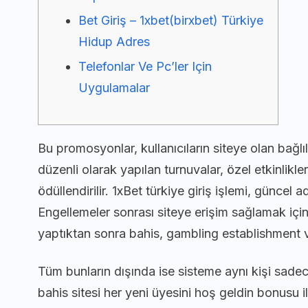
Bet Giriş – 1xbet(birxbet) Türkiye
Hidup Adres
Telefonlar Ve Pc’ler Için
Uygulamalar
Bu promosyonlar, kullanıcıların siteye olan bağlıl
düzenli olarak yapılan turnuvalar, özel etkinlikle
ödüllendirilir. 1xBet türkiye giriş işlemi, güncel
Engellemeler sonrası siteye erişim sağlamak için 
yaptıktan sonra bahis, gambling establishmen
Tüm bunların dışında ise sisteme aynı kişi sadece
bahis sitesi her yeni üyesini hoş geldin bonusu ile