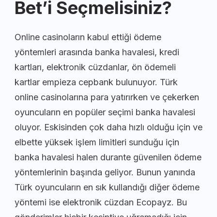
Bet’i Seçmelisiniz?
Online casinoların kabul ettiği ödeme
yöntemleri arasında banka havalesi, kredi
kartları, elektronik cüzdanlar, ön ödemeli
kartlar empieza cepbank bulunuyor. Türk
online casinolarına para yatırırken ve çekerken
oyuncuların en popüler seçimi banka havalesi
oluyor. Eskisinden çok daha hızlı olduğu için ve
elbette yüksek işlem limitleri sunduğu için
banka havalesi halen durante güvenilen ödeme
yöntemlerinin başında geliyor. Bunun yanında
Türk oyuncuların en sık kullandığı diğer ödeme
yöntemi ise elektronik cüzdan Ecopayz. Bu