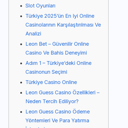
Slot Oyunları
Türkiye 2025’ün En Iyi Online
Casinolarının Karşılaştırılması Ve
Analizi
Leon Bet – Güvenilir Online
Casino Ve Bahis Deneyimi
Adım 1 – Türkiye’deki Online
Casinonun Seçimi
Türkiye Casino Online
Leon Guess Casino Özellikleri –
Neden Tercih Ediliyor?
Leon Guess Casino Ödeme
Yöntemleri Ve Para Yatırma