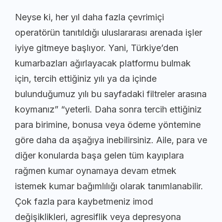
Neyse ki, her yıl daha fazla çevrimiçi
operatörün tanıtıldığı uluslararası arenada işler
iyiye gitmeye başlıyor. Yani, Türkiye’den
kumarbazları ağırlayacak platformu bulmak
için, tercih ettiğiniz yılı ya da içinde
bulunduğumuz yılı bu sayfadaki filtreler arasına
koymanız” “yeterli. Daha sonra tercih ettiğiniz
para birimine, bonusa veya ödeme yöntemine
göre daha da aşağıya inebilirsiniz. Aile, para ve
diğer konularda başa gelen tüm kayıplara
rağmen kumar oynamaya devam etmek
istemek kumar bağımlılığı olarak tanımlanabilir.
Çok fazla para kaybetmeniz imod
değişiklikleri, agresiflik veya depresyona