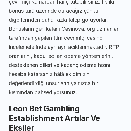
çevrimiçi kumardan hariç tutabilirsiniz. İlk iki
bonus türü üzerinde duracağız çünkü
diğerlerinden daha fazla talep görüyorlar.
Bonusların geri kalanı Casinova. org uzmanları
tarafından yapılan tüm çevrimiçi casino
incelemelerinde ayrı ayrı açıklanmaktadır. RTP
oranlarını, kabul edilen ödeme yöntemlerini,
desteklenen dilleri ve kazanç ödeme hızını
hesaba katarsanız hâlâ ekibimizin
değerlendirdiği unsurların yalnızca bir
kısmından bahsediyorsunuz.
Leon Bet Gambling
Establishment Artılar Ve
Eksiler