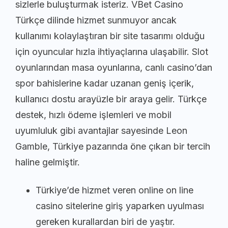
sizlerle buluşturmak isteriz. VBet Casino
Türkçe dilinde hizmet sunmuyor ancak
kullanımı kolaylaştıran bir site tasarımı olduğu
için oyuncular hızla ihtiyaçlarına ulaşabilir. Slot
oyunlarından masa oyunlarına, canlı casino’dan
spor bahislerine kadar uzanan geniş içerik,
kullanıcı dostu arayüzle bir araya gelir. Türkçe
destek, hızlı ödeme işlemleri ve mobil
uyumluluk gibi avantajlar sayesinde Leon
Gamble, Türkiye pazarında öne çıkan bir tercih
haline gelmiştir.
Türkiye’de hizmet veren online on line
casino sitelerine giriş yaparken uyulması
gereken kurallardan biri de yaştır.