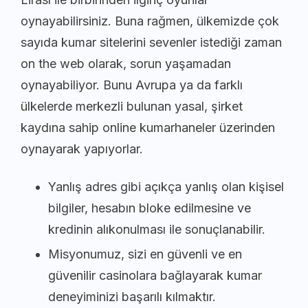
oynayabilirsiniz. Buna rağmen, ülkemizde çok
sayıda kumar sitelerini sevenler istediği zaman
on the web olarak, sorun yaşamadan
oynayabiliyor. Bunu Avrupa ya da farklı
ülkelerde merkezli bulunan yasal, şirket
kaydına sahip online kumarhaneler üzerinden
oynayarak yapıyorlar.
Yanlış adres gibi açıkça yanlış olan kişisel
bilgiler, hesabın bloke edilmesine ve
kredinin alıkonulması ile sonuçlanabilir.
Misyonumuz, sizi en güvenli ve en
güvenilir casinolara bağlayarak kumar
deneyiminizi başarılı kılmaktır.