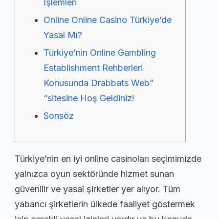
İşlemleri
Online Online Casino Türkiye’de
Yasal Mı?
Türkiye’nin Online Gambling
Establishment Rehberleri
Konusunda Drabbats Web”
“sitesine Hoş Geldiniz!
Sonsöz
Türkiye’nin en iyi online casinoları seçimimizde
yalnızca oyun sektöründe hizmet sunan
güvenilir ve yasal şirketler yer alıyor. Tüm
yabancı şirketlerin ülkede faaliyet göstermek