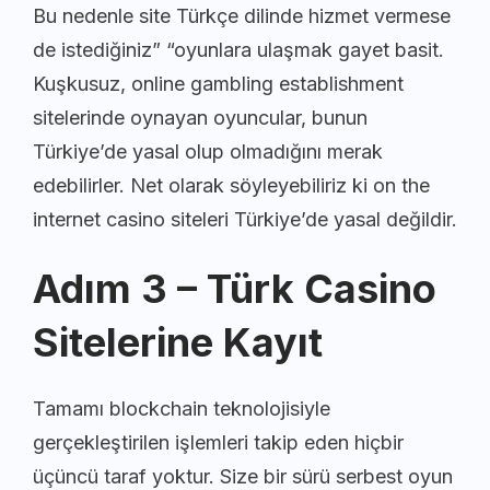
Bu nedenle site Türkçe dilinde hizmet vermese
de istediğiniz” “oyunlara ulaşmak gayet basit.
Kuşkusuz, online gambling establishment
sitelerinde oynayan oyuncular, bunun
Türkiye’de yasal olup olmadığını merak
edebilirler. Net olarak söyleyebiliriz ki on the
internet casino siteleri Türkiye’de yasal değildir.
Adım 3 – Türk Casino
Sitelerine Kayıt
Tamamı blockchain teknolojisiyle
gerçekleştirilen işlemleri takip eden hiçbir
üçüncü taraf yoktur. Size bir sürü serbest oyun