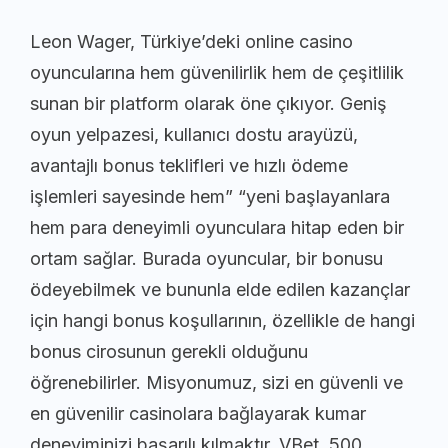
Leon Wager, Türkiye’deki online casino
oyuncularına hem güvenilirlik hem de çeşitlilik
sunan bir platform olarak öne çıkıyor. Geniş
oyun yelpazesi, kullanıcı dostu arayüzü,
avantajlı bonus teklifleri ve hızlı ödeme
işlemleri sayesinde hem” “yeni başlayanlara
hem para deneyimli oyunculara hitap eden bir
ortam sağlar. Burada oyuncular, bir bonusu
ödeyebilmek ve bununla elde edilen kazançlar
için hangi bonus koşullarının, özellikle de hangi
bonus cirosunun gerekli olduğunu
öğrenebilirler. Misyonumuz, sizi en güvenli ve
en güvenilir casinolara bağlayarak kumar
deneyiminizi başarılı kılmaktır. VBet, 500