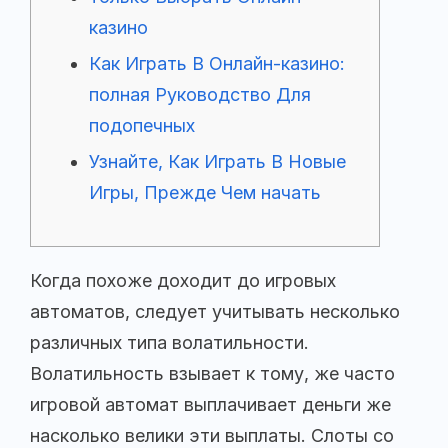
казино
Как Играть В Онлайн-казино:
полная Руководство Для
подопечных
Узнайте, Как Играть В Новые
Игры, Прежде Чем начать
Когда похоже доходит до игровых
автоматов, следует учитывать несколько
различных типа волатильности.
Волатильность взывает к тому, же часто
игровой автомат выплачивает деньги же
насколько велики эти выплаты. Слоты со