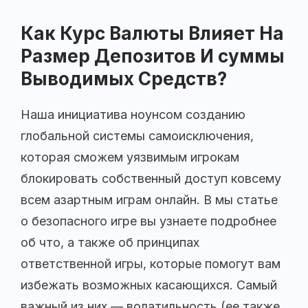
Как Курс Валюты Влияет На
Размер Депозитов И суммы
Выводимых Средств?
Наша инициатива ноунсом созданию
глобальной системы самоисключения,
которая сможем уязвимым игрокам
блокировать собственный доступ ковсему
всем азартным играм онлайн. В мы статье
о безопасного игре вы узнаете подробнее
об что, а также об принципах
ответственной игры, которые помогут вам
избежать возможных касающихся. Самый
важный из них — волатильность (ее также