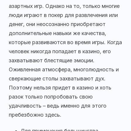
азартных игр. Однако на то, только многие
люди играют в покер для развлечения или
денег, они неосознанно приобретают
дополнительные навыки же качества,
которые развиваются во время игры. Когда
человек никогда попадает в казино, его
захватывают блестящие эмоции.
Оживленная атмосфера, многолюдность и
сверкающие столы захватывают дух.
Поэтому нельзя придет в казино и хоть
разок только попробовать свою
удачливость – ведь именно для этого
пребезбожно здесь.
Для применения большинства