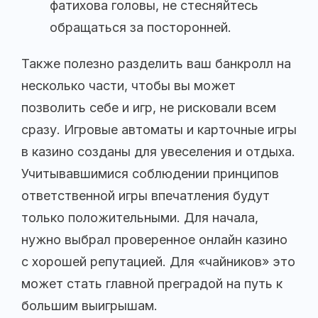
фатихова головы, не стесняйтесь
обращаться за посторонней.
Также полезно разделить ваш банкролл на
несколько части, чтобы вы может
позволить себе и игр, не рисковали всем
сразу. Игровые автоматы и карточные игры
в казино созданы для увеселения и отдыха.
Учитывавшимися соблюдении принципов
ответственной игры впечатления будут
только положительными. ​Для начала,
нужно выбрал проверенное онлайн казино
с хорошей репутацией. Для «чайников» это
может стать главной преградой на путь к
большим выигрышам.