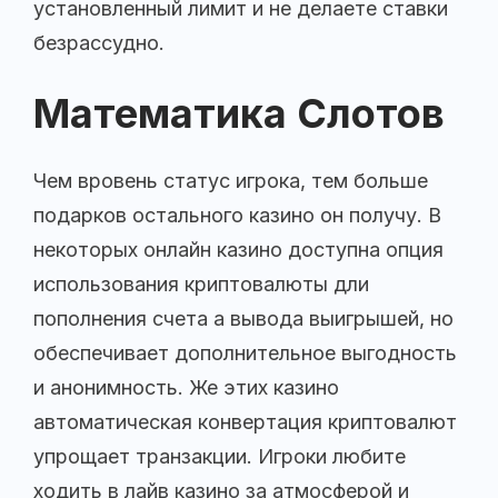
установленный лимит и не делаете ставки
безрассудно.
Математика Слотов
Чем вровень статус игрока, тем больше
подарков остального казино он получу. В
некоторых онлайн казино доступна опция
использования криптовалюты дли
пополнения счета а вывода выигрышей, но
обеспечивает дополнительное выгодность
и анонимность. Же этих казино
автоматическая конвертация криптовалют
упрощает транзакции. Игроки любите
ходить в лайв казино за атмосферой и