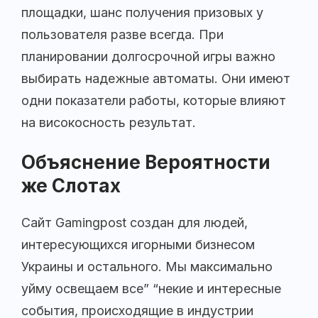
площадки, шанс получения призовых у
пользователя разве всегда. При
планировании долгосрочной игры важно
выбирать надежные автоматы. Они имеют
одни показатели работы, которые влияют
на високосность результат.
Объяснение Вероятности
же Слотах
Сайт Gamingpost создан для людей,
интересующихся игорными бизнесом
Украины и остального. Мы максимально
уйму освещаем все” “некие и интересные
события, происходящие в индустрии