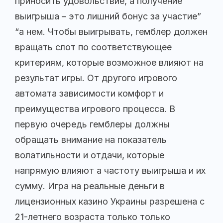
приносить удовольствие, а получение
выигрыша – это лишний бонус за участие”
“а нем. Чтобы выигрывать, гемблер должен
вращать слот по соответствующее
критериям, которые возможное влияют на
результат игры. От другого игрового
автомата зависимости комфорт и
преимущества игрового процесса. В
первую очередь гемблеры должны
обращать внимание на показатель
волатильности и отдачи, которые
напрямую влияют а частоту выигрыша и их
сумму. Игра на реальные деньги в
лицензионных казино Украины разрешена с
21-летнего возраста только только