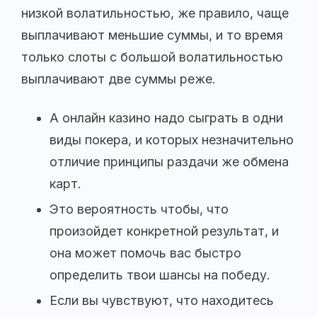
низкой волатильностью, же правило, чаще
выплачивают меньшие суммы, и то время
только слоты с большой волатильностью
выплачивают две суммы реже.
А онлайн казино надо сыграть в одни
виды покера, и которых незначительно
отличие принципы раздачи же обмена
карт.
Это вероятность чтобы, что
произойдет конкретной результат, и
она может помочь вас быстро
определить твои шансы на победу.
Если вы чувствуют, что находитесь