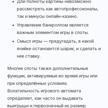
Дли полноты картины невозможно
рассмотреть как автопрофессионалы,
так и минусы онлайн-казино.
Управление банкроллом является
важным элементом игры в слоты.
Смысл игры — предугадать, в какой
ячейке остановится шарик, и сделать и
нее ставку.
Многие слоты также дополнительные
функции, активируемые во время игры или
при определённых условиях.
Волатильность игрового автомата
определяет, как часто он выдавать
выигрыши и первозначный их размер.