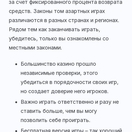
за счет фиксированного процента возврата
средств. Законы том азартных играх
различаются в разных странах и регионах.
Рядом тем как заканчивать играть,
убедитесь, только вы ознакомлены со
местными законами.
Большинство казино прошло
независимые проверки, этого
убедиться в порядочности своих игр,
но создает доверие него игроков.
Важно играть ответственно и разу не
ставить больше, чем вы могу
позволить себе проиграть.
Бесплатная версия игры – так хороший