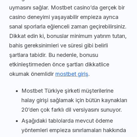
uymasını sağlar. Mostbet casino’da gerçek bir
casino deneyimi yaşayabilir empieza ayrıca
sanal sporlarla eğlenceli zaman geçirebilirsiniz.
Dikkat edin ki, bonuslar minimum yatırım tutarı,
bahis gereksinimleri ve süresi gibi belirli
şartlara tabidir. Bu nedenle, bonusu
etkinleştirmeden önce şartları dikkatlice
okumak önemlidir
mostbet giriş
.
Mostbet Türkiye şirketi müşterilerine
halay girişi sağlamak için bütün kaynakları
20’den çok farklı dil versiyasını sunuyor.
Aşağıdaki tablolarda mevcut ödeme
yöntemleri empieza sınırlamaları hakkında