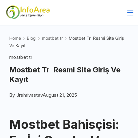
Home
Blog
mostbet tr
Mostbet Tr ️ Resmi Site Giriş
Ve Kayıt
mostbet tr
Mostbet Tr ️ Resmi Site Giriş Ve
Kayıt
By
Jrshrivastav
August 21, 2025
Mostbet Bahisçisi: