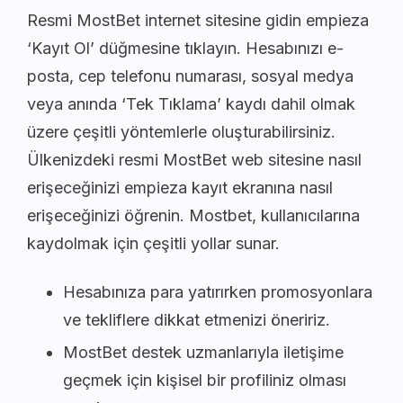
Resmi MostBet internet sitesine gidin empieza
‘Kayıt Ol’ düğmesine tıklayın. Hesabınızı e-
posta, cep telefonu numarası, sosyal medya
veya anında ‘Tek Tıklama’ kaydı dahil olmak
üzere çeşitli yöntemlerle oluşturabilirsiniz.
Ülkenizdeki resmi MostBet web sitesine nasıl
erişeceğinizi empieza kayıt ekranına nasıl
erişeceğinizi öğrenin. Mostbet, kullanıcılarına
kaydolmak için çeşitli yollar sunar.
Hesabınıza para yatırırken promosyonlara
ve tekliflere dikkat etmenizi öneririz.
MostBet destek uzmanlarıyla iletişime
geçmek için kişisel bir profiliniz olması