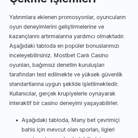
Yatırımlara eklenen promosyonlar, oyuncuların
oyun deneyimlerini geliştirmelerine ve
kazançlarını artırmalarına yardımcı olmaktadır.
Aşağıdaki tabloda en popüler bonuslarımızı
inceleyebilirsiniz. Mostbet Canlı Casino
oyunları, bağımsız denetim kuruluşları
tarafından test edilmekte ve yüksek güvenlik
standartlarına uygun şekilde işletilmektedir.
Kullanıcılar, gerçek krupiyelerle oynayarak
interaktif bir casino deneyimi yaşayabilirler.
Aşağıdaki tabloda, Many bet çevrimiçi
bahis için mevcut olan sporları, ligleri