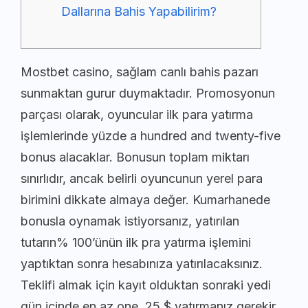
Dallarına Bahis Yapabilirim?
Mostbet casino, sağlam canlı bahis pazarı
sunmaktan gurur duymaktadır. Promosyonun
parçası olarak, oyuncular ilk para yatırma
işlemlerinde yüzde a hundred and twenty-five
bonus alacaklar. Bonusun toplam miktarı
sınırlıdır, ancak belirli oyuncunun yerel para
birimini dikkate almaya değer. Kumarhanede
bonusla oynamak istiyorsanız, yatırılan
tutarın% 100’ünün ilk pra yatırma işlemini
yaptıktan sonra hesabınıza yatırılacaksınız.
Teklifi almak için kayıt olduktan sonraki yedi
gün içinde en az one, 25 $ yatırmanız gerekir.