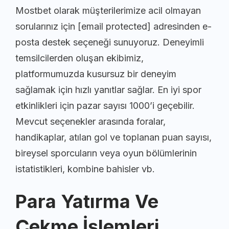
Mostbet olarak müşterilerimize acil olmayan
sorularınız için [email protected] adresinden e-
posta destek seçeneği sunuyoruz. Deneyimli
temsilcilerden oluşan ekibimiz,
platformumuzda kusursuz bir deneyim
sağlamak için hızlı yanıtlar sağlar. En iyi spor
etkinlikleri için pazar sayısı 1000’i geçebilir.
Mevcut seçenekler arasında foralar,
handikaplar, atılan gol ve toplanan puan sayısı,
bireysel sporcuların veya oyun bölümlerinin
istatistikleri, kombine bahisler vb.
Para Yatırma Ve
Çekme İşlemleri