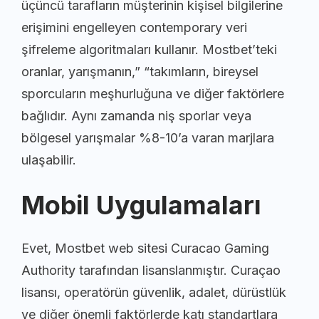
üçüncü tarafların müşterinin kişisel bilgilerine
erişimini engelleyen contemporary veri
şifreleme algoritmaları kullanır. Mostbet’teki
oranlar, yarışmanın,” “takımların, bireysel
sporcuların meşhurluğuna ve diğer faktörlere
bağlıdır. Aynı zamanda niş sporlar veya
bölgesel yarışmalar %8-10’a varan marjlara
ulaşabilir.
Mobil Uygulamaları
Evet, Mostbet web sitesi Curacao Gaming
Authority tarafından lisanslanmıştır. Curaçao
lisansı, operatörün güvenlik, adalet, dürüstlük
ve diğer önemli faktörlerde katı standartlara