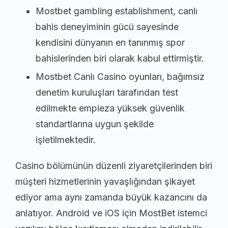
Mostbet gambling establishment, canlı
bahis deneyiminin gücü sayesinde
kendisini dünyanın en tanınmış spor
bahislerinden biri olarak kabul ettirmiştir.
Mostbet Canlı Casino oyunları, bağımsız
denetim kuruluşları tarafından test
edilmekte empieza yüksek güvenlik
standartlarına uygun şekilde
işletilmektedir.
Casino bölümünün düzenli ziyaretçilerinden biri
müşteri hizmetlerinin yavaşlığından şikayet
ediyor ama aynı zamanda büyük kazancını da
anlatıyor. Android ve iOS için MostBet istemci