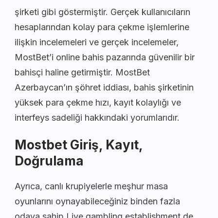
şirketi gibi göstermiştir. Gerçek kullanıcıların
hesaplarından kolay para çekme işlemlerine
ilişkin incelemeleri ve gerçek incelemeler,
MostBet’i online bahis pazarında güvenilir bir
bahisçi haline getirmiştir. MostBet
Azerbaycan’ın şöhret iddiası, bahis şirketinin
yüksek para çekme hızı, kayıt kolaylığı ve
interfeys sadeliği hakkındaki yorumlarıdır.
Mostbet Giriş, Kayıt,
Doğrulama
Ayrıca, canlı krupiyelerle meşhur masa
oyunlarını oynayabileceğiniz binden fazla
odaya sahip Live gambling establishment de