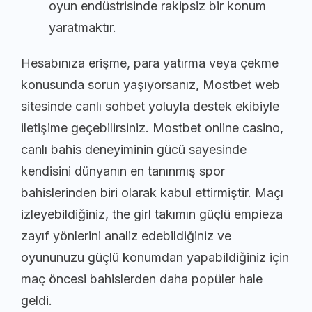
oyun endüstrisinde rakipsiz bir konum
yaratmaktır.
Hesabınıza erişme, para yatırma veya çekme
konusunda sorun yaşıyorsanız, Mostbet web
sitesinde canlı sohbet yoluyla destek ekibiyle
iletişime geçebilirsiniz. Mostbet online casino,
canlı bahis deneyiminin gücü sayesinde
kendisini dünyanın en tanınmış spor
bahislerinden biri olarak kabul ettirmiştir. Maçı
izleyebildiğiniz, the girl takımın güçlü empieza
zayıf yönlerini analiz edebildiğiniz ve
oyununuzu güçlü konumdan yapabildiğiniz için
maç öncesi bahislerden daha popüler hale
geldi.