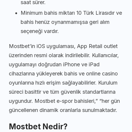
saat sürer.
Minimum bahis miktarı 10 Türk Lirasıdır ve
bahis henüz oynanmamışsa geri alım
seçeneği vardır.
Mostbet’in iOS uygulaması, App Retail outlet
üzerinden resmi olarak indirilebilir. Kullanıcılar,
uygulamayı doğrudan iPhone ve iPad
cihazlarına yükleyerek bahis ve online casino
oyunlarına hızlı erişim sağlayabilirler. Kurulum
süreci basittir ve tüm güvenlik standartlarına
uygundur. Mostbet e-spor bahisleri,” “her gün
güncellenen dinamik oranlarla sunulmaktadır.
Mostbet Nedir?