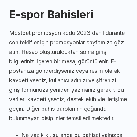
E-spor Bahisleri
Mostbet promosyon kodu 2023 dahil durante
son teklifler için promosyonlar sayfamıza göz
atın. Hesap oluşturulduktan sonra giriş
bilgilerinizi içeren bir mesaj görüntülenir. E-
postanıza gönderdiyseniz veya resim olarak
kaydettiyseniz, kullanıcı adınızı ve şifrenizi
giriş formunuza yeniden yazmanız gerekir. Bu
verileri kaybettiyseniz, destek ekibiyle iletişime
geçin. Diğer bahis bürolarının çoğunda
bulunmayan disiplinler temsil edilmektedir.
Ne yazık ki, şu anda bu bahisçi yalnızca