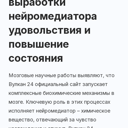
выработки
нейромедиатора
удовольствия и
повышение
состояния
Мозговые научные работы выявляют, что
Вулкан 24 официальный сайт запускает
комплексные биохимические механизмы в
мозге. Ключевую роль в этих процессах
исполняет нейромедиатор – химическое
вещество, отвечающий за чувство