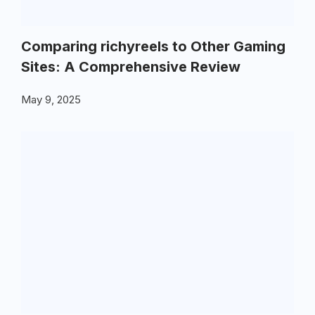
Comparing
richyreels
to Other Gaming
Sites: A Comprehensive Review
May 9, 2025