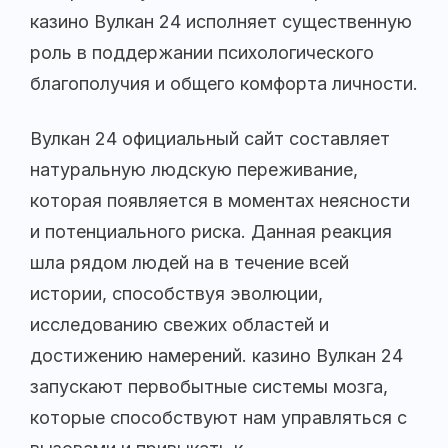
казино Вулкан 24 исполняет существенную
роль в поддержании психологического
благополучия и общего комфорта личности.
Вулкан 24 официальный сайт составляет
натуральную людскую переживание,
которая появляется в моментах неясности
и потенциального риска. Данная реакция
шла рядом людей на в течение всей
истории, способствуя эволюции,
исследованию свежих областей и
достижению намерений. казино Вулкан 24
запускают первобытные системы мозга,
которые способствуют нам управляться с