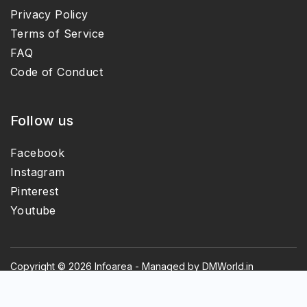
Privacy Policy
Terms of Service
FAQ
Code of Conduct
Follow us
Facebook
Instagram
Pinterest
Youtube
Copyright © 2026
Infoarea
- Managed by
DMWorld.in