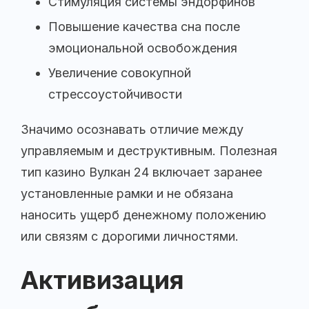
Стимуляция системы эндорфинов
Повышение качества сна после
эмоциональной освобождения
Увеличение совокупной
стрессоустойчивости
Значимо осознавать отличие между
управляемым и деструктивным. Полезная
тип казино Вулкан 24 включает заранее
установленные рамки и не обязана
наносить ущерб денежному положению
или связям с дорогими личностями.
Активизация