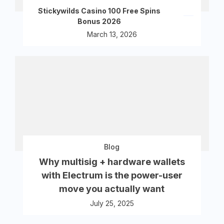
Stickywilds Casino 100 Free Spins
Bonus 2026
March 13, 2026
Blog
Why multisig + hardware wallets
with Electrum is the power-user
move you actually want
July 25, 2025