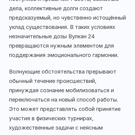
дела, коллективные долги создают
предсказуемый, но чувственно истощённый
уклад существования. В таких условиях
незначительные дозы Вулкан 24
превращаются нужным элементом для
поддержания эмоционального гармонии.
Волнующие обстоятельства прерывают
обычный течение происшествий,
принуждая сознание мобилизоваться и
переключаться на новый способ работы.
Это может представлять собой принятие
участия в физических турнирах,
художественные задачи с неясным